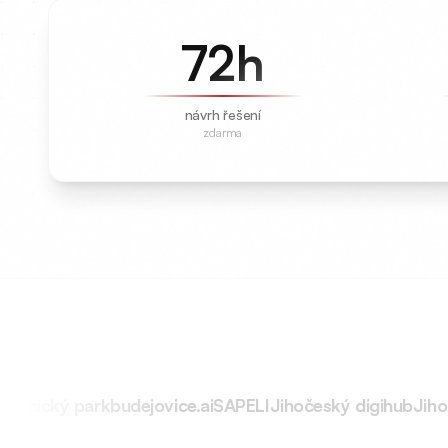
72
h
návrh řešení
zdarma
ý park
budejovice.ai
SAPELI
Jihočeský digihub
Jihočeský d