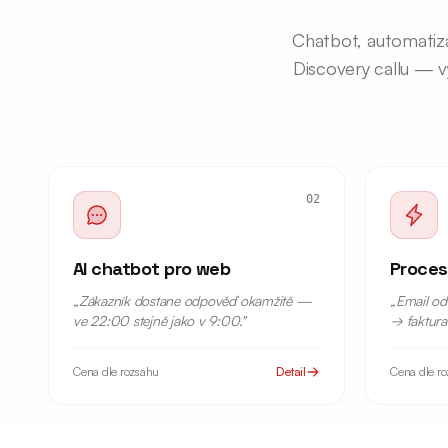
Chatbot, automatiza
Discovery callu — v
02
AI chatbot pro web
Proces
„
Zákazník dostane odpověď okamžitě —
„
Email o
ve 22:00 stejně jako v 9:00.
"
→ faktura.
Cena dle rozsahu
Detail
Cena dle r