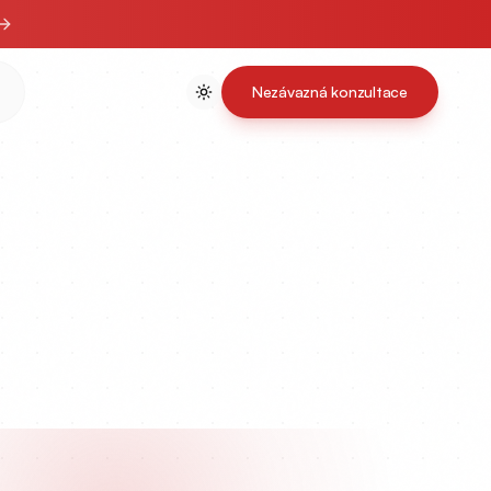
Nezávazná konzultace