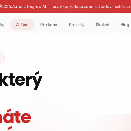
2026:
Automatizujte s AI — první konzultace zdarma
Domluvit schůzku
čky
AI Test
Pro koho
Projekty
Školení
Blog
který
máte