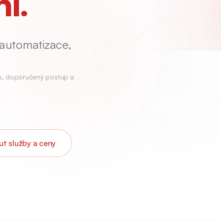
í.
 automatizace,
es, doporučený postup a
t služby a ceny