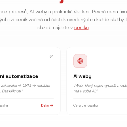
ce procesů, AI weby a praktická školení. Pevná cena fi
ýchozí ceník začíná od částek uvedených u každé služby.
služeb najdete v
ceníku
.
04
ní automatizace
AI weby
d zákazníka → CRM → nabídka
„
Web, který nejen vypadá moder
 Bez kliknutí.
"
má v sobě AI.
"
ozsahu
Detail
Cena dle rozsahu