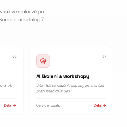
xovaná ve smlouvě po
 Kompletní katalog 7
06
07
AI školení a workshopy
ně, ale
„
Vaši lidé se naučí AI tak, aby jim ulehčila
práci hned další den.
"
Detail
Cena dle rozsahu
Detail