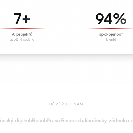
7
+
94
%
AI projektů
spokojenost
úspěšně dodáno
klientů
DŮVĚŘUJÍ NÁM
igihub
Bosch
Prusa Research
Jihočeský vědeckotechnický