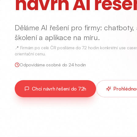
návrh AI řešen
Děláme AI řešení pro firmy: chatboty,
školení a aplikace na míru.
📍 Firmám po celé ČR posíláme do 72 hodin konkrétní use cas
orientační cenu.
AI řešení pro firmy v celé České republice
Odpovídáme osobně do 24 hodin
Chci návrh řešení do 72h
Prohlédnou