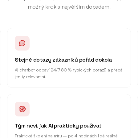
možný krok s největším dopadem.
Stejné dotazy zákazníků pořád dokola
AI chatbot odbaví 24/7 80 % typických dotazů a předá
jen ty relevantní.
Tým neví, jak AI prakticky používat
Praktické školení na míru – po 4 hodinách lidé reálně