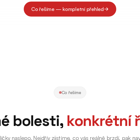
Co řešíme — kompletní přehled
Co řešíme
é bolesti,
konkrétní 
ky naslepo. Nejdřív zjistíme, co vás reálně brzdí, pak 