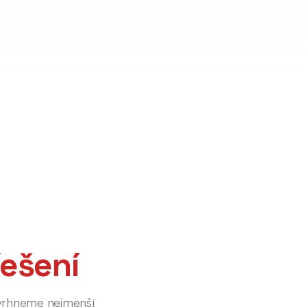
řešení
navrhneme nejmenší